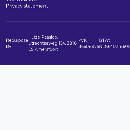
Privacy statement
Huize Paasloo,
Repurpose
KVK:
BTW:
Utrechtseweg 154, 3818
BV
86608975
NL864021860
ES Amersfoort