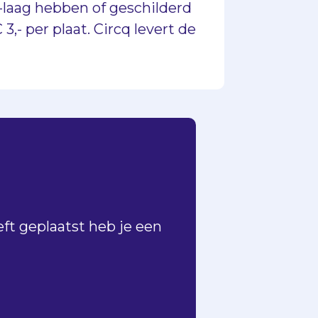
l-laag hebben of geschilderd
3,- per plaat. Circq levert de
t geplaatst heb je een