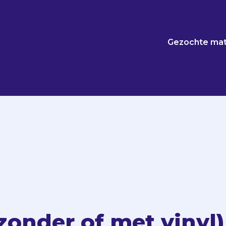
Gezochte mat
zonder of met vinyl)